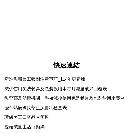
節約能源業務
室內空氣品質
飲水機水質檢驗
廢液清除處理
廢棄物減量
快速連結
登革熱防疫
新進教職員工報到注意事項_114年更新版
職業安全衛生教育訓練
減少使用免洗餐具及包裝飲用水每月減量成果回覆表
教育部及所屬機關、學校減少使用免洗餐具及包裝飲用水專區
自動檢查
登革熱病媒蚊孳生源自我檢查表
承攬管理
環保署三日空品區預報
作業環境監測
源頭減量生活行動網