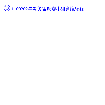
環境安全衛生政策
◎
1100202
旱災災害應變
小組會議紀錄
承辦業務
法令規章
年度計畫
歷年獲獎資料
職業安全衛生委員會會議紀錄
勞工健康保護四大計畫
職場霸凌防治
健康促進活動
環境教育