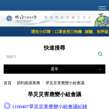
跳
到
主
要
內
環安小叮嚀：口罩使用三時機 - 就醫、有呼
容
區
快速搜尋
選單
選單
首頁
節約能源業務
旱災災害應變小組會議
嚴重特殊傳染性肺炎防疫專區
旱災災害應變小組會議
沿革與展望
◎
1100407旱災災害應變小組會議紀錄